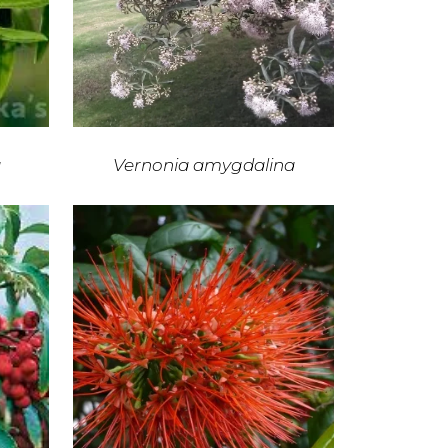
a
Vernonia amygdalina