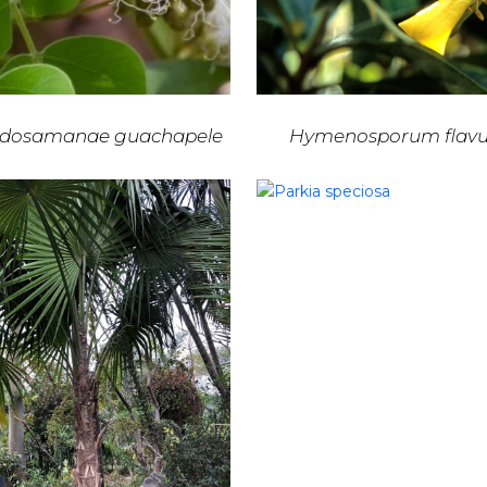
dosamanae guachapele
Hymenosporum flav