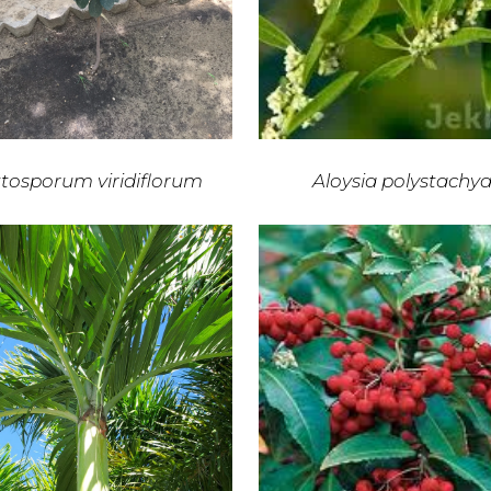
ttosporum viridiflorum
Aloysia polystachy