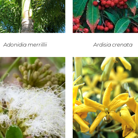
Adonidia merrillii
Ardisia crenata