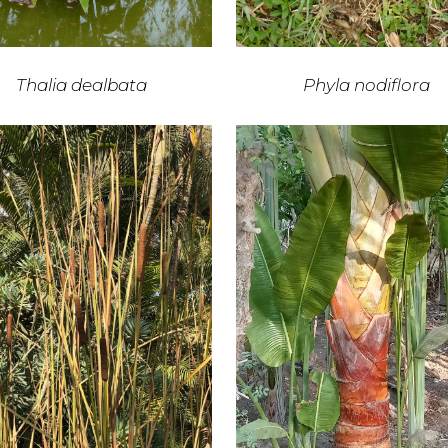
Thalia dealbata
Phyla nodiflora