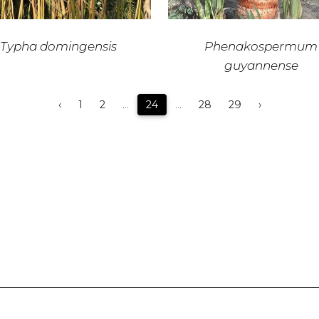
Typha domingensis
Phenakospermum
guyannense
‹
1
2
...
24
...
28
29
›