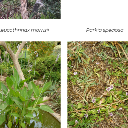
Leucothrinax morrisii
Parkia speciosa