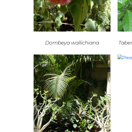
Dombeya wallichiana
Tabe