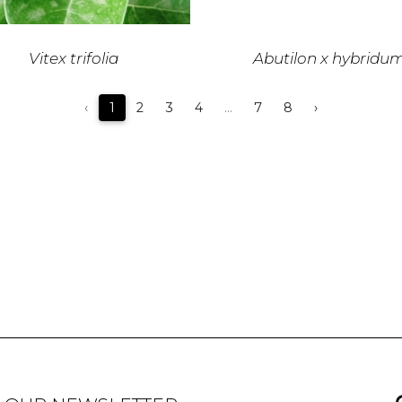
Vitex trifolia
Abutilon x hybridu
‹
1
2
3
4
...
7
8
›