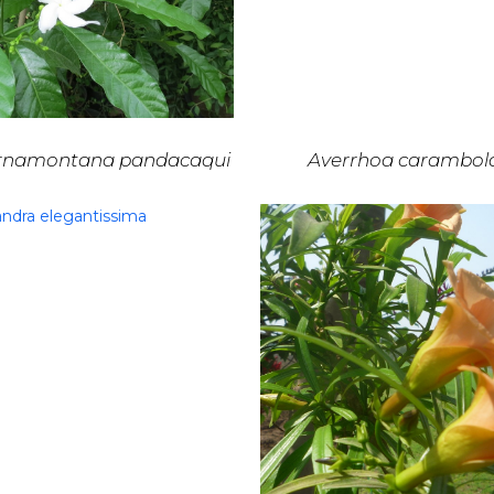
rnamontana pandacaqui
Averrhoa carambol