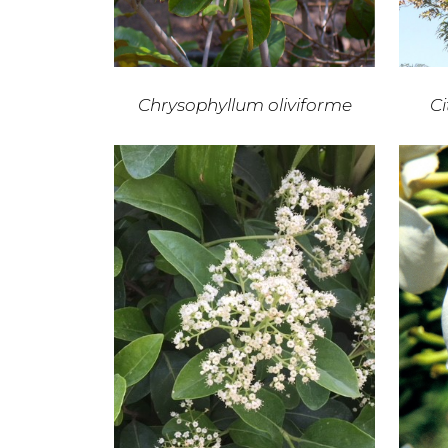
Chrysophyllum oliviforme
C