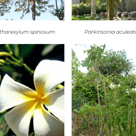
itharexylum spinosum
Parkinsonia aculeat