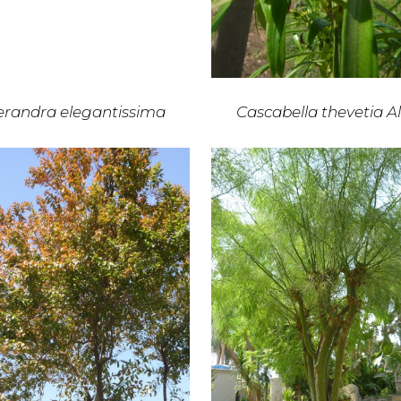
erandra elegantissima
Cascabella thevetia A