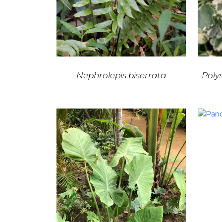
Nephrolepis biserrata
Poly