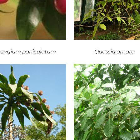
yzygium paniculatum
Quassia amara