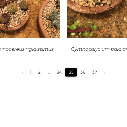
inocereus rigidissimus
Gymnocalycium baldi
‹
1
2
...
34
35
36
37
›