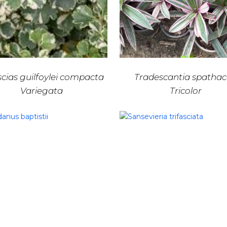
scias guilfoylei compacta
Tradescantia spatha
Variegata
Tricolor