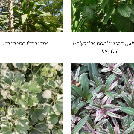
Dracaena fragrans
Polyscias paniculata بوليسكاس
بانيكولاتا