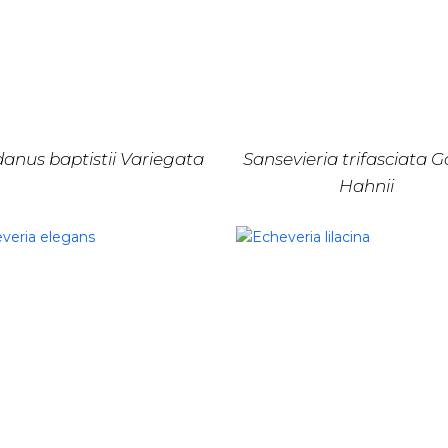
anus baptistii Variegata
Sansevieria trifasciata 
Hahnii