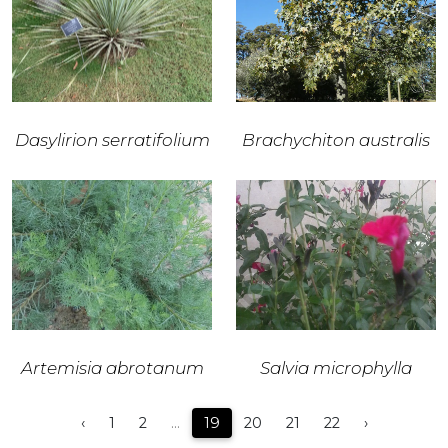
Dasylirion serratifolium
Brachychiton australis
Artemisia abrotanum
Salvia microphylla
‹
1
2
...
19
20
21
22
›