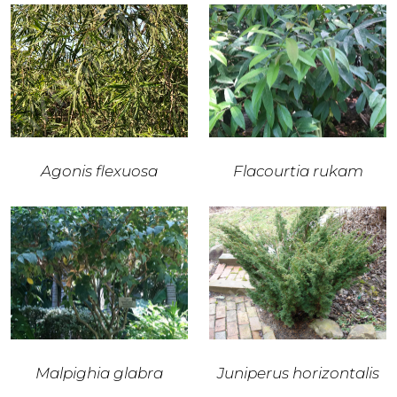
Agonis flexuosa
Flacourtia rukam
Malpighia glabra
Juniperus horizontalis