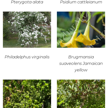
Pterygota alata
Psidium cattleianum
Philadelphus virginalis
Brugmansia
suaveolens Jamaican
yellow