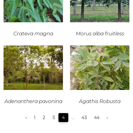
Crateva magna
Morus alba fruitless
Adenanthera pavonina
Agathis Robusta
‹
1
2
3
4
...
43
44
›