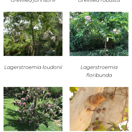
Grevillea johnsonii
Grevillea robusta
Lagerstroemia loudonii
Lagerstroemia
floribunda