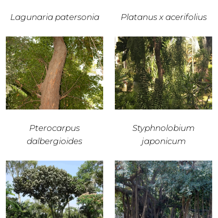
Lagunaria patersonia
Platanus x acerifolius
Pterocarpus
Styphnolobium
dalbergioides
japonicum