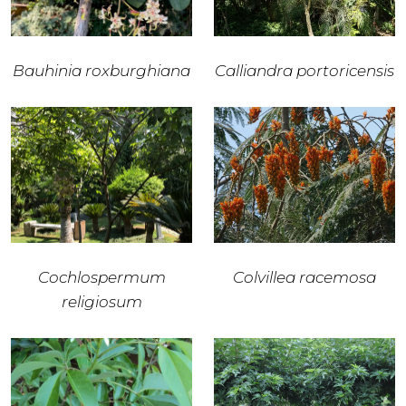
Bauhinia roxburghiana
Calliandra portoricensis
Cochlospermum
Colvillea racemosa
religiosum