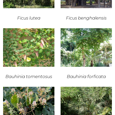
Ficus lutea
Ficus benghalensis
Bauhinia tomentosus
Bauhinia forficata