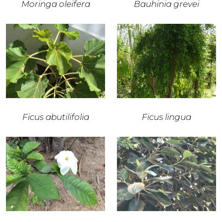
Moringa oleifera
Bauhinia grevei
Ficus abutilifolia
Ficus lingua