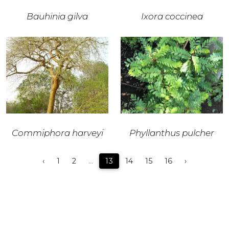
Bauhinia gilva
Ixora coccinea
Commiphora harveyi
Phyllanthus pulcher
‹
1
2
...
13
14
15
16
›