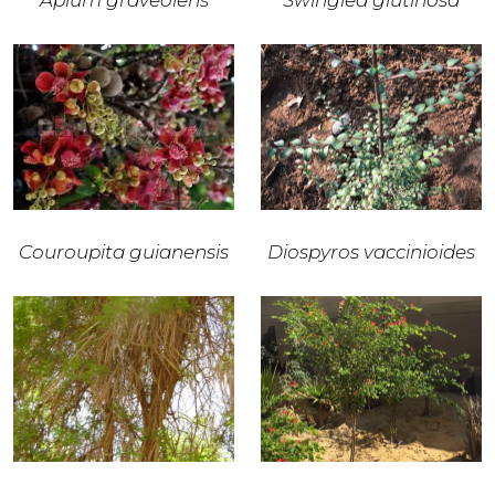
Apium graveolens
Swinglea glutinosa
Couroupita guianensis
Diospyros vaccinioides