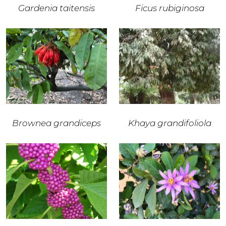
Gardenia taitensis
Ficus rubiginosa
Brownea grandiceps
Khaya grandifoliola