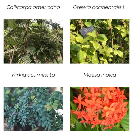
Callicarpa americana
Grewia occidentalis L.
Kirkia acuminata
Maesa indica