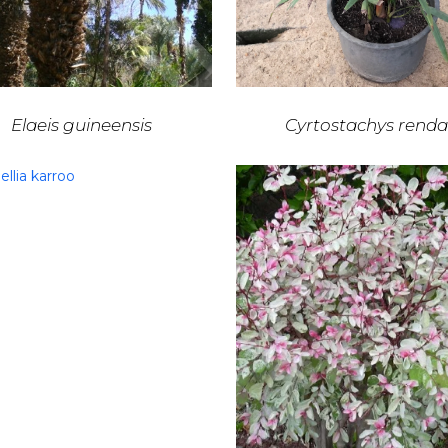
Elaeis guineensis
Cyrtostachys renda