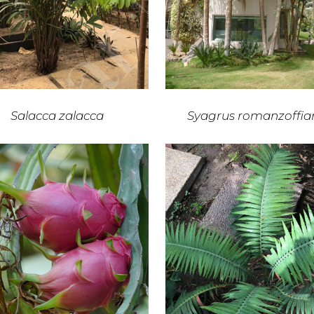
Salacca zalacca
Syagrus romanzoffia