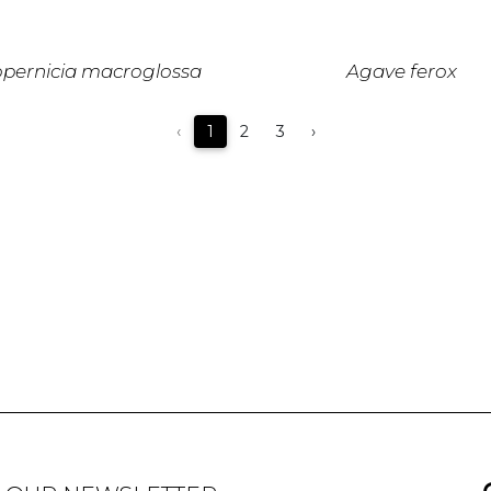
pernicia macroglossa
Agave ferox
‹
1
2
3
›