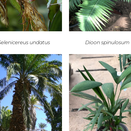
Selenicereus undatus
Dioon spinulosum