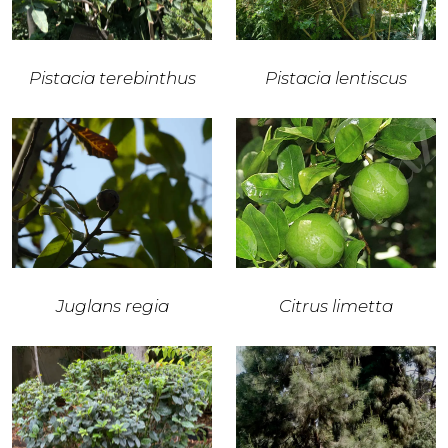
Pistacia terebinthus
Pistacia lentiscus
Juglans regia
Citrus limetta