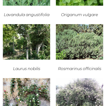
Lavandula angustifolia
Origanum vulgare
Laurus nobilis
Rosmarinus officinalis