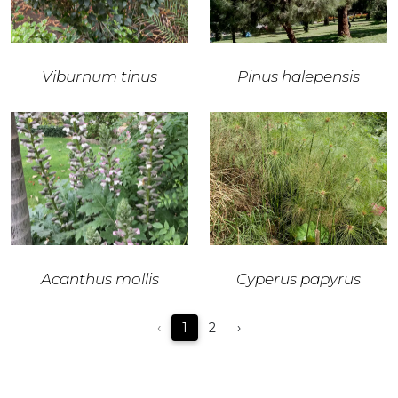
Viburnum tinus
Pinus halepensis
Acanthus mollis
Cyperus papyrus
‹
1
2
›