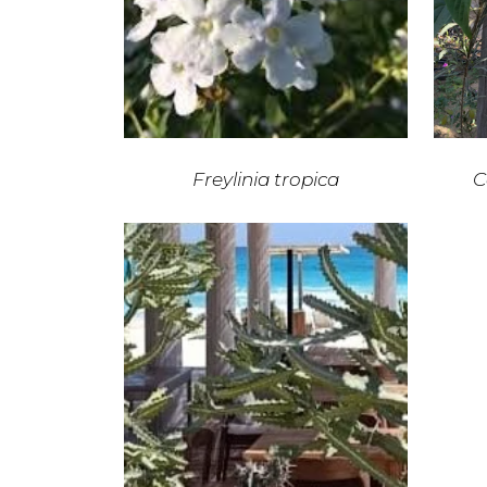
Freylinia tropica
C