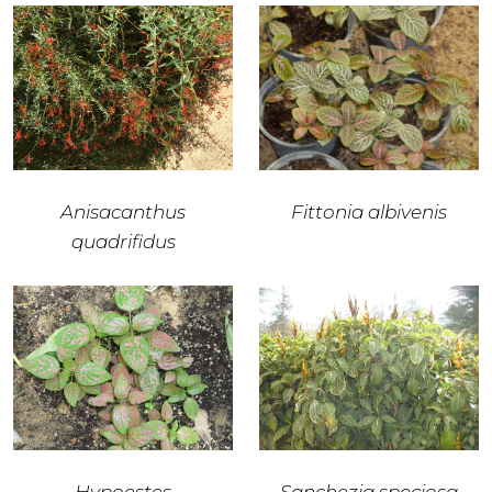
Anisacanthus
Fittonia albivenis
quadrifidus