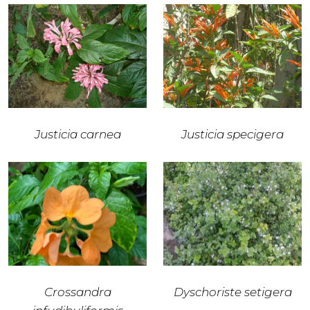
Justicia carnea
Justicia specigera
Crossandra
Dyschoriste setigera