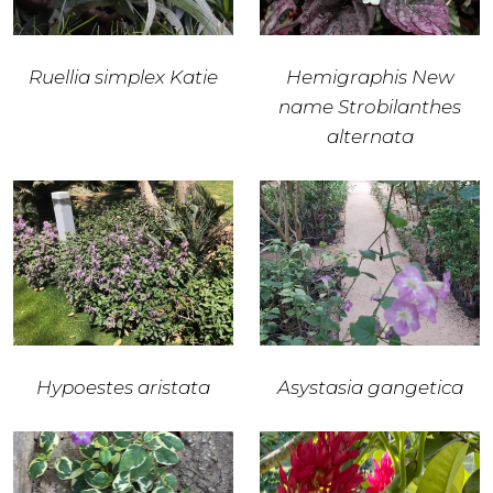
Ruellia simplex Katie
Hemigraphis New
name Strobilanthes
alternata
Hypoestes aristata
Asystasia gangetica