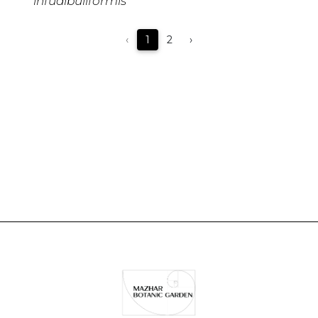
infudibuliformis
‹
1
2
›