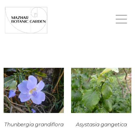
Thunbergia grandiflora
Asystasia gangetica