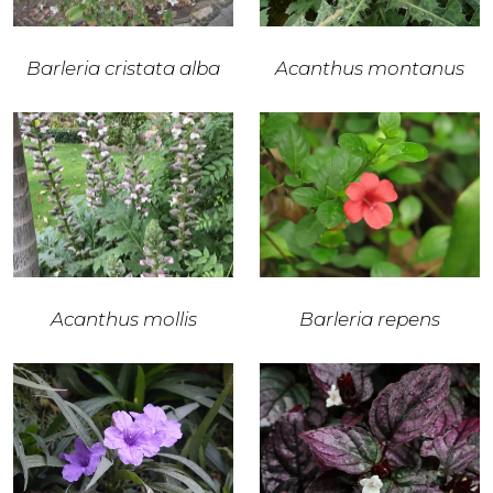
Barleria cristata alba
Acanthus montanus
Acanthus mollis
Barleria repens