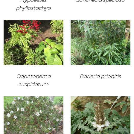
Hypoestes
Sanchezia speciosa
phyllostachya
Odontonema
Barleria prionitis
cuspidatum