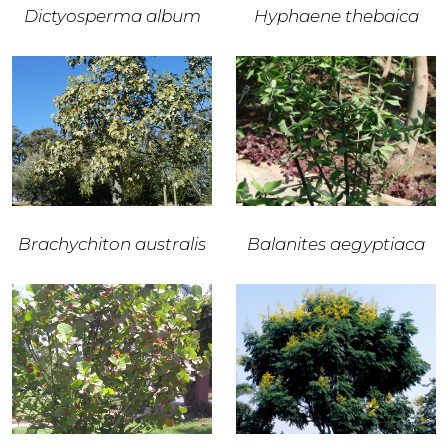
Dictyosperma album
Hyphaene thebaica
Brachychiton australis
Balanites aegyptiaca