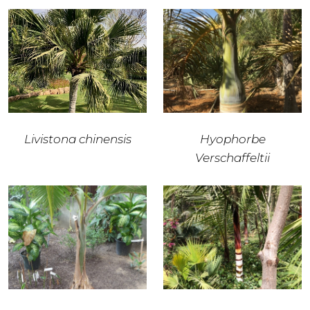
Livistona chinensis
Hyophorbe
Verschaffeltii