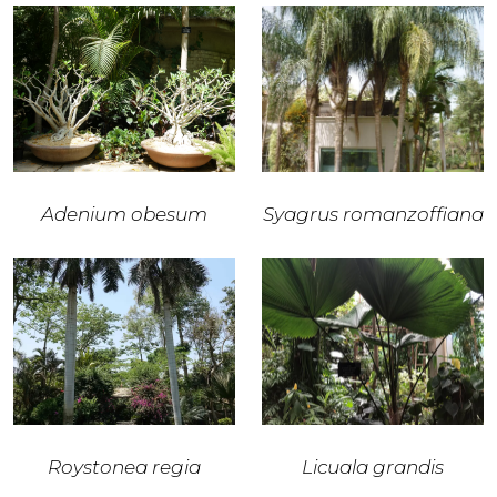
Adenium obesum
Syagrus romanzoffiana
Roystonea regia
Licuala grandis