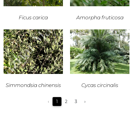
Ficus carica
Amorpha fruticosa
Simmondsia chinensis
Cycas circinalis
‹
1
2
3
›