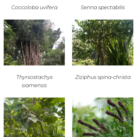
Coccoloba uvifera
Senna spectabilis
Thyrsostachys
Ziziphus spina-christa
siamensis