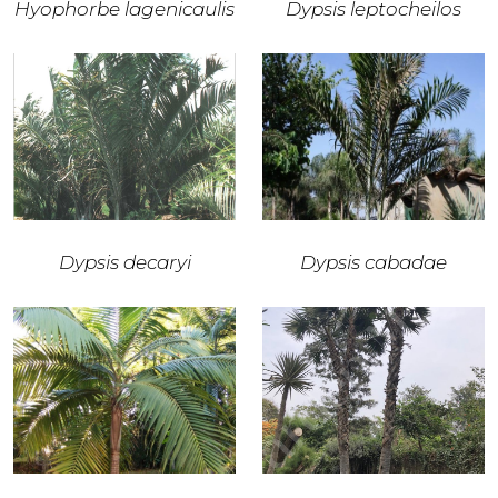
Hyophorbe lagenicaulis
Dypsis leptocheilos
Dypsis decaryi
Dypsis cabadae