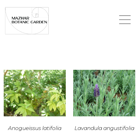
Anogueissus latifolia
Lavandula angustifolia