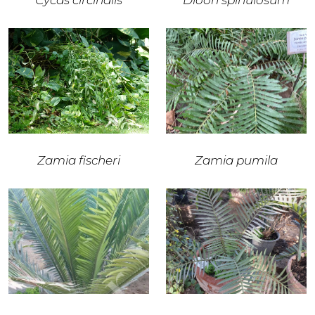
Cycas circinalis
Dioon spinulosum
Zamia fischeri
Zamia pumila