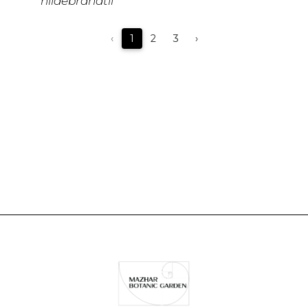
hildebrandtii
‹
1
2
3
›