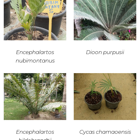
Encephalartos
Dioon purpusii
nubimontanus
Encephalartos
Cycas chamaoensis