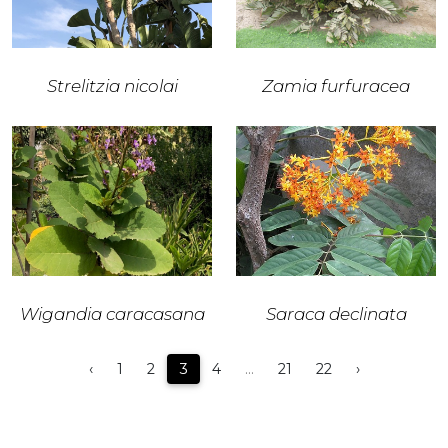
Strelitzia nicolai
Zamia furfuracea
Wigandia caracasana
Saraca declinata
‹
1
2
3
4
...
21
22
›