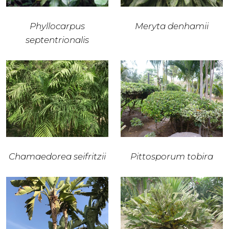
Phyllocarpus
Meryta denhamii
septentrionalis
Chamaedorea seifritzii
Pittosporum tobira