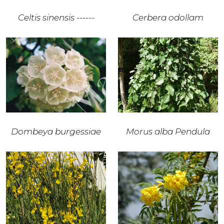
Celtis sinensis ------
Cerbera odollam
Dombeya burgessiae
Morus alba Pendula