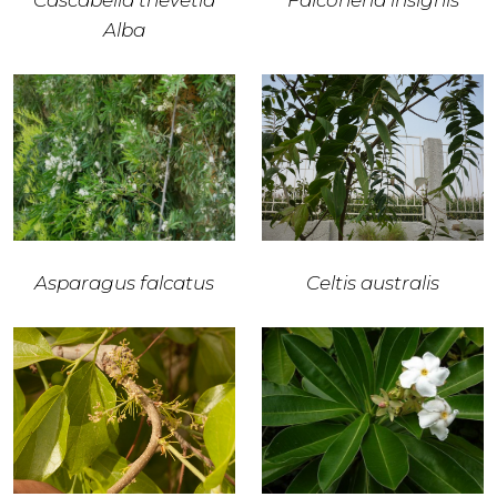
Cascabella thevetia
Falconeria insignis
Alba
Asparagus falcatus
Celtis australis