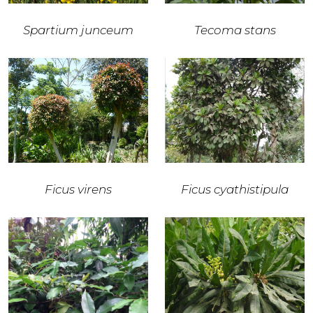
Spartium junceum
Tecoma stans
Ficus virens
Ficus cyathistipula