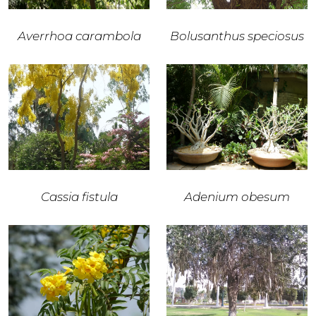
Averrhoa carambola
Bolusanthus speciosus
Cassia fistula
Adenium obesum