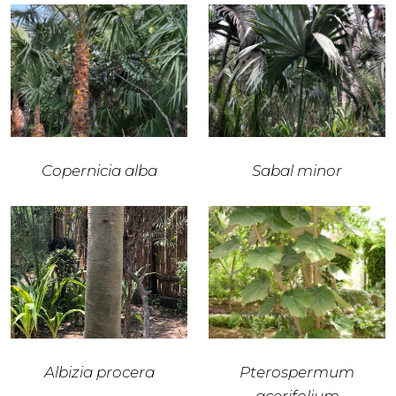
Copernicia alba
Sabal minor
Albizia procera
Pterospermum