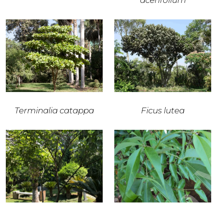
acerifolium
Terminalia catappa
Ficus lutea