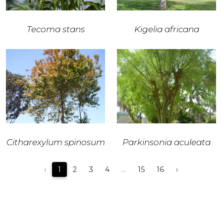
Tecoma stans
Kigelia africana
Citharexylum spinosum
Parkinsonia aculeata
‹
1
2
3
4
...
15
16
›