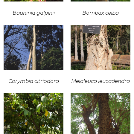
Bauhinia galpinii
Bombax ceiba
Corymbia citriodora
Melaleuca leucadendra