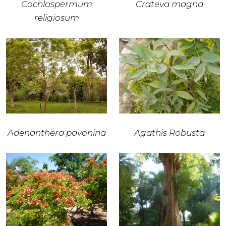
Cochlospermum
Crateva magna
religiosum
Adenanthera pavonina
Agathis Robusta