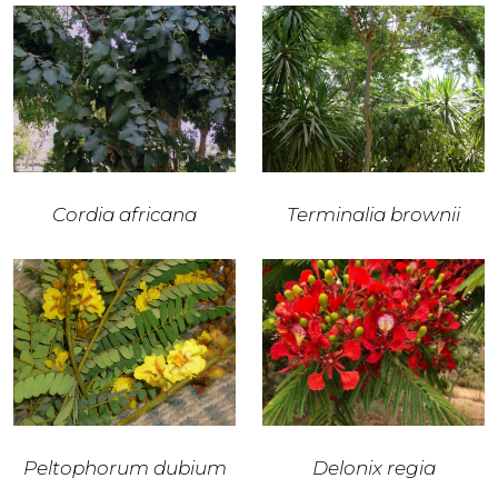
Cordia africana
Terminalia brownii
Peltophorum dubium
Delonix regia