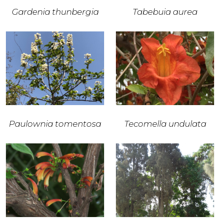
Gardenia thunbergia
Tabebuia aurea
Paulownia tomentosa
Tecomella undulata