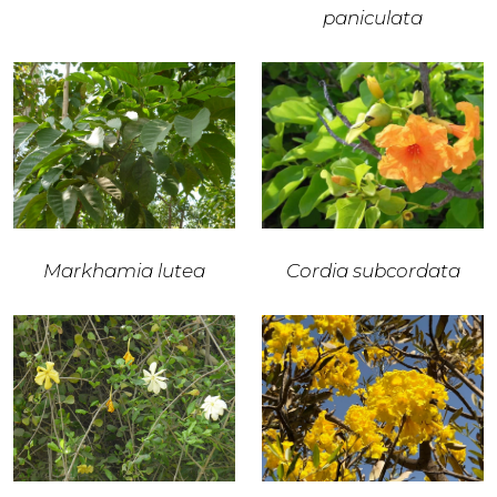
paniculata
Markhamia lutea
Cordia subcordata