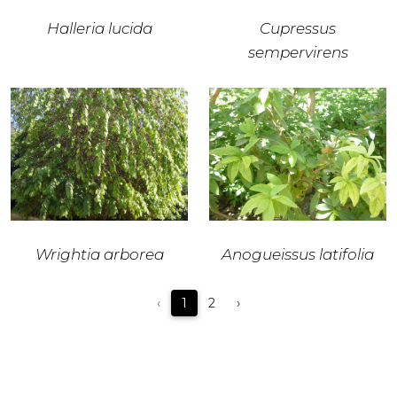
Halleria lucida
Cupressus
sempervirens
Wrightia arborea
Anogueissus latifolia
‹
1
2
›