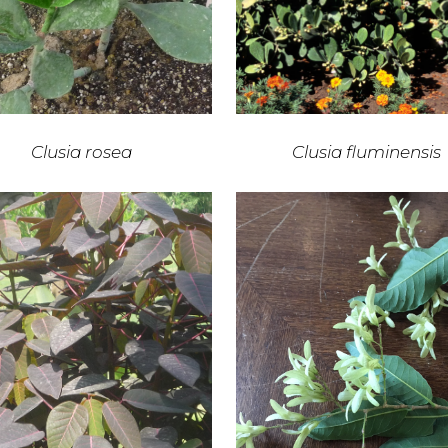
Clusia rosea
Clusia fluminensis