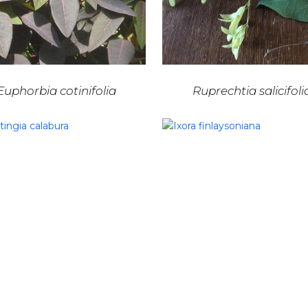
Euphorbia cotinifolia
Ruprechtia salicifoli