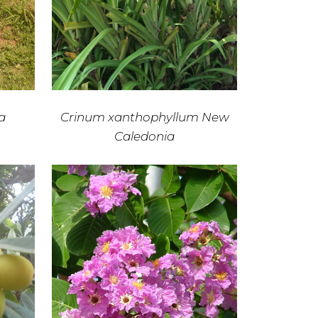
a
Crinum xanthophyllum New
Caledonia