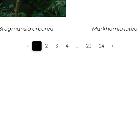
Brugmansia arborea
Markhamia lutea
‹
1
2
3
4
...
23
24
›