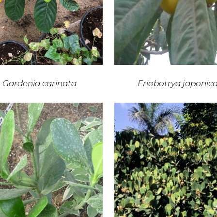
Gardenia carinata
Eriobotrya japonic