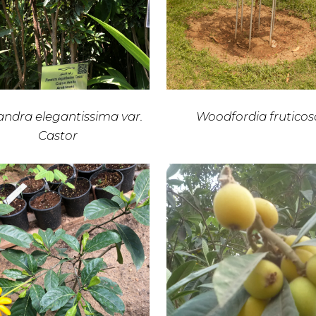
andra elegantissima var.
Woodfordia fruticos
Castor