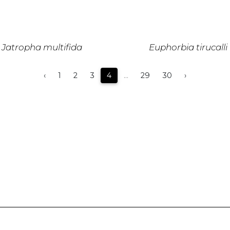
Jatropha multifida
Euphorbia tirucalli
‹
1
2
3
4
...
29
30
›