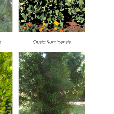
a
Clusia fluminensis