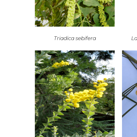
Triadica sebifera
La