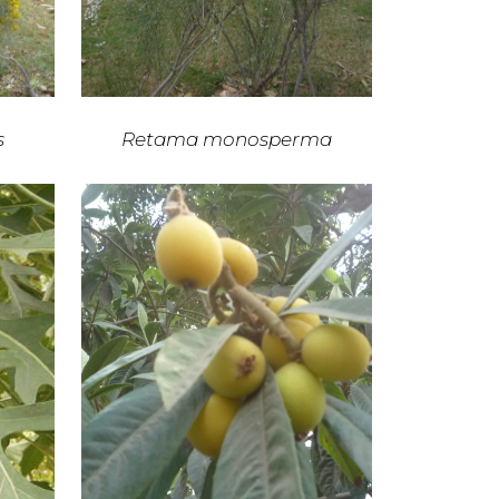
s
Retama monosperma