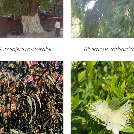
Putranjiva roxburghii
Rhamnus cathartic